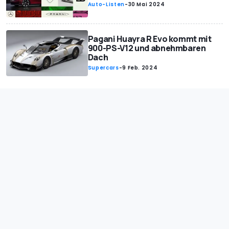
Auto-Listen
-
30 Mai 2024
Pagani Huayra R Evo kommt mit
900-PS-V12 und abnehmbaren
Dach
Supercars
-
9 Feb. 2024