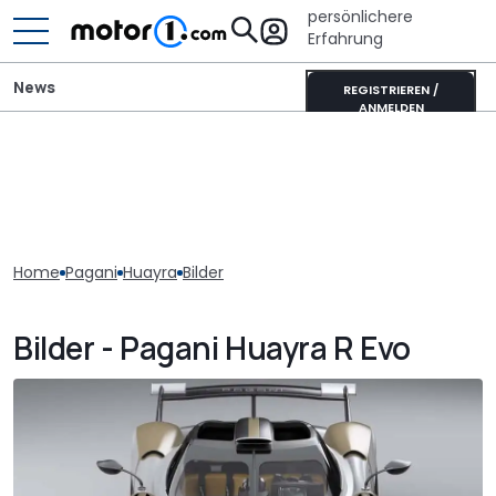
persönlichere
Erfahrung
News
REGISTRIEREN /
ANMELDEN
Home
Pagani
Huayra
Bilder
Bilder - Pagani Huayra R Evo