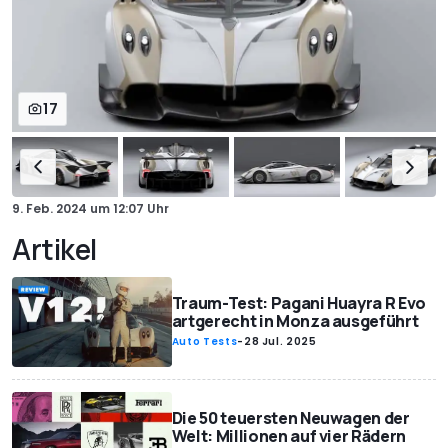
17
9. Feb. 2024
um
12:07 Uhr
Artikel
Traum-Test: Pagani Huayra R Evo
artgerecht in Monza ausgeführt
Auto Tests
-
28 Jul. 2025
Die 50 teuersten Neuwagen der
Welt: Millionen auf vier Rädern