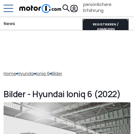
persönlichere
Erfahrung
News
REGISTRIEREN /
ANMELDEN
Home
Hyundai
Ioniq 6
Bilder
Bilder - Hyundai Ioniq 6 (2022)