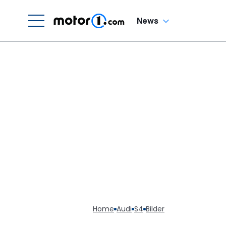
News
Home
Audi
S4
Bilder