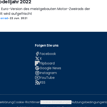
delljahr 2022
e Euro-Version des meistgebauten Motor-Zweirads der
t wird aufgefrischt
orrad
-
22 Jun. 2021
Folgen Sie uns
Facebook
X
Flipboard
Google News
Instagram
YouTube
RSS
erklärung
Cookie-Richtlinien
Cookie-Einstellungen
Nutzungsbedingungen
U