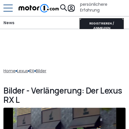
persönlichere
Erfahrung
News
REGISTRIEREN /
ANMELDEN
Home
Lexus
RX
Bilder
Bilder - Verlängerung: Der Lexus
RX L