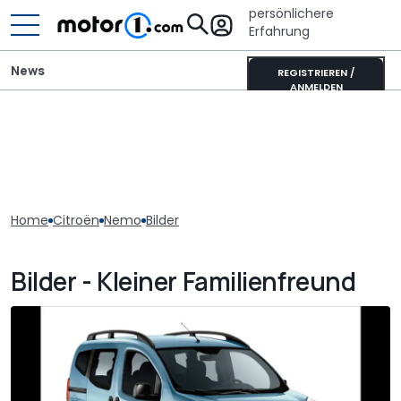
persönlichere
Erfahrung
News
REGISTRIEREN /
ANMELDEN
Home
Citroën
Nemo
Bilder
Bilder - Kleiner Familienfreund