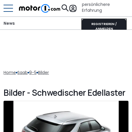
persönlichere
Erfahrung
News
REGISTRIEREN /
ANMELDEN
Home
Saab
9-5
Bilder
Bilder - Schwedischer Edellaster