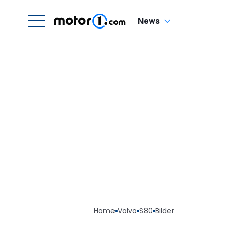
News
Home
Volvo
S80
Bilder