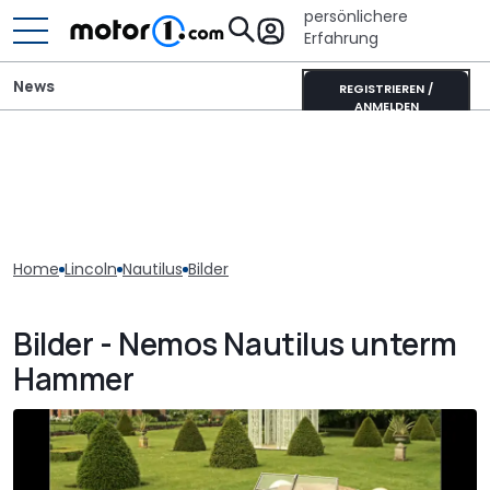
persönlichere
Erfahrung
News
REGISTRIEREN /
ANMELDEN
Home
Lincoln
Nautilus
Bilder
Bilder - Nemos Nautilus unterm
Hammer