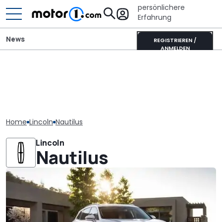
persönlichere
Erfahrung
News
REGISTRIEREN /
ANMELDEN
Home
Lincoln
Nautilus
Lincoln
Nautilus