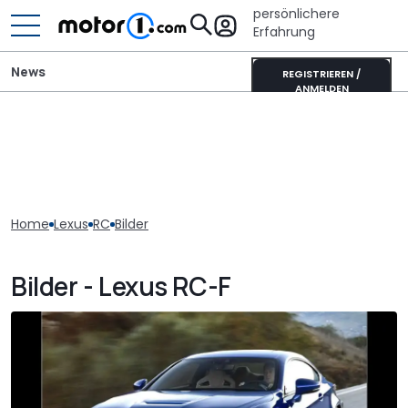
persönlichere
Erfahrung
News
REGISTRIEREN /
ANMELDEN
Home
Lexus
RC
Bilder
Bilder - Lexus RC-F