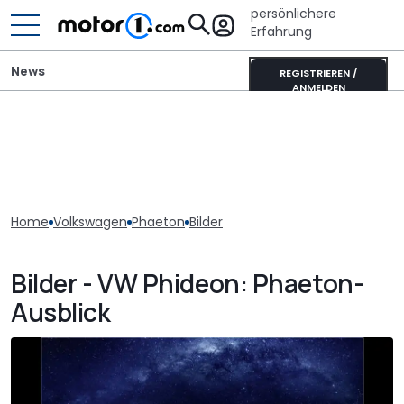
persönlichere
Erfahrung
News
REGISTRIEREN /
ANMELDEN
Home
Volkswagen
Phaeton
Bilder
Bilder - VW Phideon: Phaeton-
Ausblick