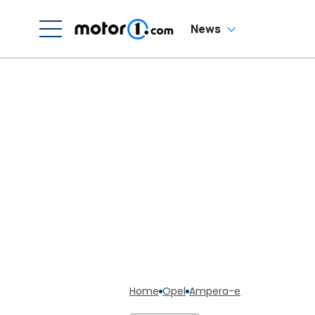
News
Home
Opel
Ampera-e