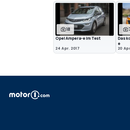
18
Opel Ampera-e im Test
Das k
e
24 Apr. 2017
20 Apr