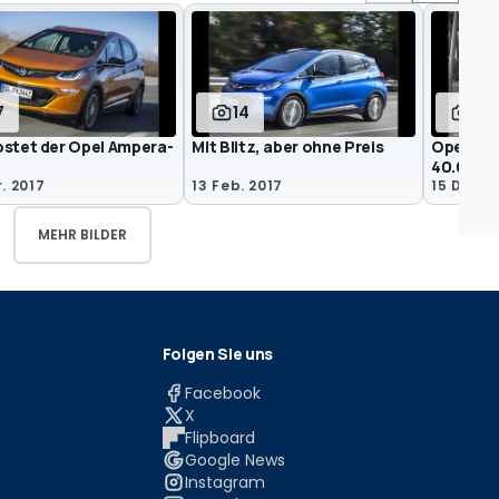
7
14
5
ostet der Opel Ampera-
Mit Blitz, aber ohne Preis
Opel Amp
40.000 
. 2017
13 Feb. 2017
15 Dez. 
MEHR BILDER
Folgen Sie uns
Facebook
X
Flipboard
Google News
Instagram