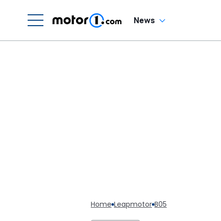
News
Home
Leapmotor
B05