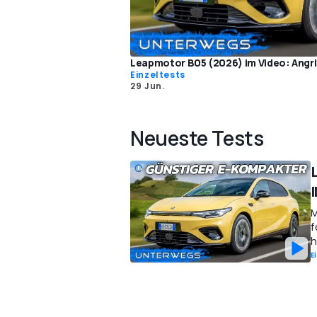
Leapmotor B05 (2026) im Video: Angrif
Einzeltests
29 Jun.
Neueste Tests
M
f
h
E