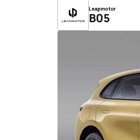
Leapmotor
B05