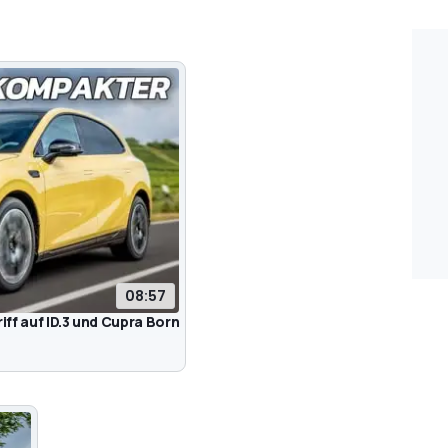
08:57
ff auf ID.3 und Cupra Born