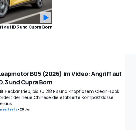
f auf ID.3 und Cupra Born
Leapmotor B05 (2026) im Video: Angriff auf
ID.3 und Cupra Born
it Heckantrieb, bis zu 218 PS und knopflosem Clean-Look
ordert der neue Chinese die etablierte Kompaktklasse
eraus
inzeltests
-
29 Jun.