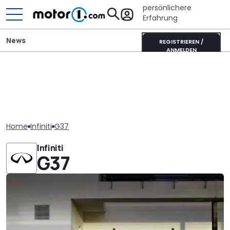
persönlichere
Erfahrung
News
REGISTRIEREN /
ANMELDEN
Home
Infiniti
G37
Infiniti
G37