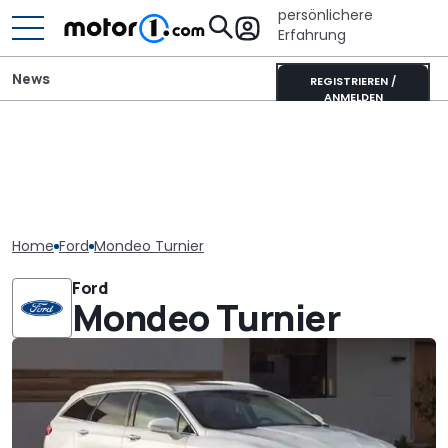
persönlichere
Erfahrung
News
REGISTRIEREN /
ANMELDEN
Home
Ford
Mondeo Turnier
Ford
Mondeo Turnier