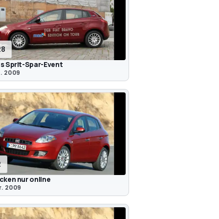
28
s Sprit-Spar-Event
. 2009
2
cken nur online
r. 2009