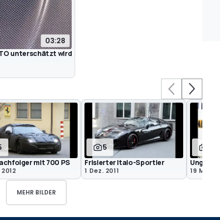
03:28
GTO unterschätzt wird
5
5
10
achfolger mit 700 PS
Frisierter Italo-Sportler
Unglaubl
 2012
1 Dez. 2011
19 Mai 20
MEHR BILDER