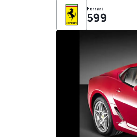
Ferrari
599