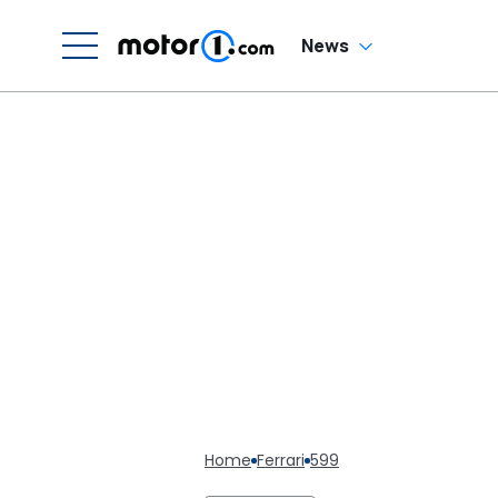
News
Home
Ferrari
599