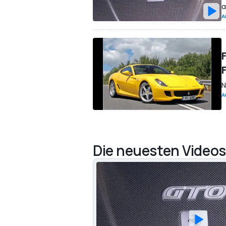
a
A
F
N
A
Die neuesten Videos