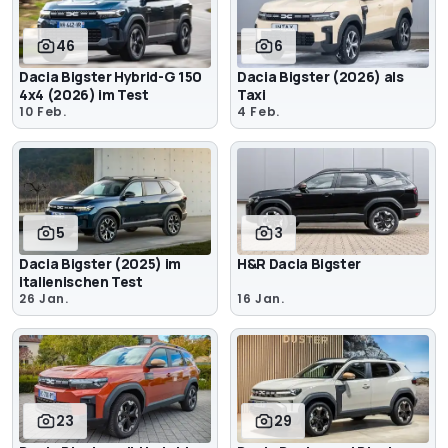
46
6
Dacia Bigster Hybrid-G 150
Dacia Bigster (2026) als
4x4 (2026) im Test
Taxi
10 Feb.
4 Feb.
5
3
Dacia Bigster (2025) im
H&R Dacia Bigster
italienischen Test
26 Jan.
16 Jan.
23
29