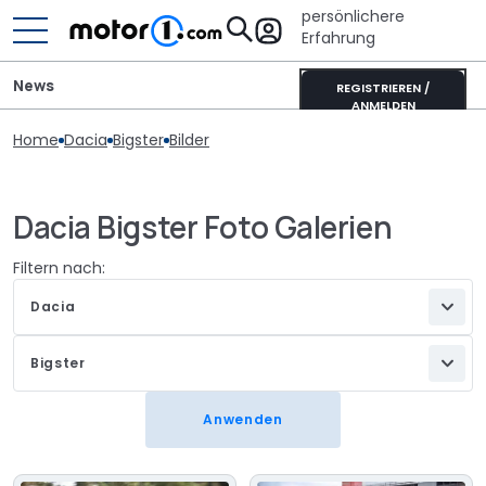
persönlichere
Erfahrung
News
REGISTRIEREN /
ANMELDEN
Home
Dacia
Bigster
Bilder
Dacia Bigster Foto Galerien
Filtern nach:
Dacia
Bigster