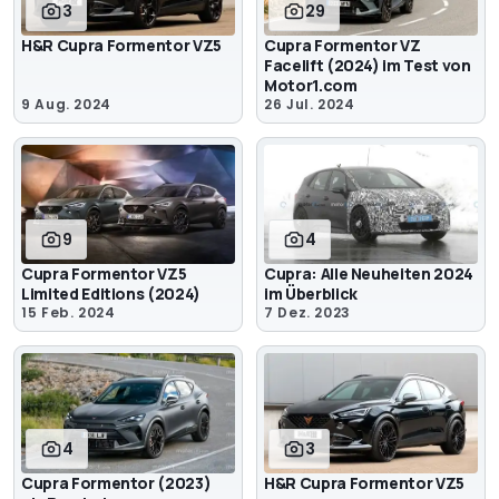
3
29
H&R Cupra Formentor VZ5
Cupra Formentor VZ
Facelift (2024) im Test von
Motor1.com
9 Aug. 2024
26 Jul. 2024
9
4
Cupra Formentor VZ5
Cupra: Alle Neuheiten 2024
Limited Editions (2024)
im Überblick
15 Feb. 2024
7 Dez. 2023
4
3
Cupra Formentor (2023)
H&R Cupra Formentor VZ5