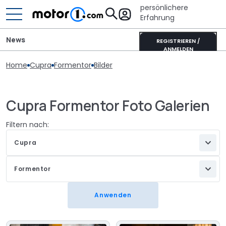
persönlichere
Erfahrung
News
REGISTRIEREN /
ANMELDEN
Home
Cupra
Formentor
Bilder
Cupra Formentor Foto Galerien
Filtern nach:
Cupra
Formentor