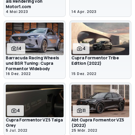
als Rendering von
Motor1.com
4 Mai 2023
14 Apr. 2023
14
4
Barracuda Racing Wheels
Cupra Formentor Tribe
und BSR Tuning: Cupra
Edition (2022)
Formentor Widebody
16 Dez. 2022
15 Dez. 2022
4
11
Cupra Formentor VZ5 Taiga
Abt Cupra Formentor VZ5
Grey
(2022)
5 Jul. 2022
25 Mär. 2022