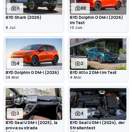
11
88
BYD Shark (2026)
BYD Dolphin G DM‑i (2026)
im Test
8 Jul.
10 Jun.
4
2
BYD Dolphin G DM-i (2026)
BYD Atto 2 DM-i im Test
26 Mai
4 Mai
3
4
BYD Seal U DM-i (2025), la
BYD Seal U DM-i (2024), der
prova su strada
Straßentest