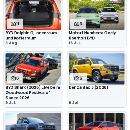
11
3
BYD Dolphin G, Innenraum
Motor1 Numbers: Geely
und Kofferraum
überholt BYD
3 Aug.
16 Jul.
6
61
BYD Shark (2026) Live beim
Denza Bao 5 (2026)
Goodwood Festival of
Speed 2026
9 Jul.
9 Jul.