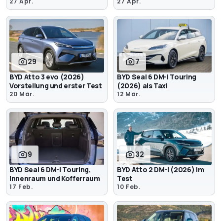
27 Apr.
27 Apr.
29
7
BYD Atto 3 evo (2026)
BYD Seal 6 DM-i Touring
Vorstellung und erster Test
(2026) als Taxi
20 Mär.
12 Mär.
9
32
BYD Seal 6 DM-i Touring,
BYD Atto 2 DM-i (2026) im
Innenraum und Kofferraum
Test
17 Feb.
10 Feb.