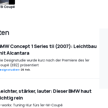
35i Coupé
ten
BMW Concept 1 Series tii (2007): Leichtbau
mit Alcantara
ie Designstudie wurde kurz nach der Premiere des 1er
oupé (E82) präsentiert
esignstudien
-
26 Feb.
Leichter, stärker, lauter: Dieser BMW haut
ichtig rein
-workx: Tuning-Kur fürs 1er-M-Coupé