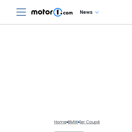
News
Home
BMW
1er Coupé