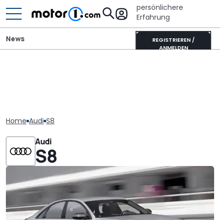
persönlichere
Erfahrung
News
REGISTRIEREN /
ANMELDEN
Home
Audi
S8
Audi
S8