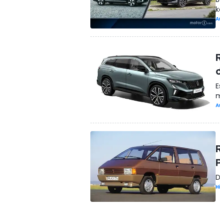
k
A
E
m
A
D
H