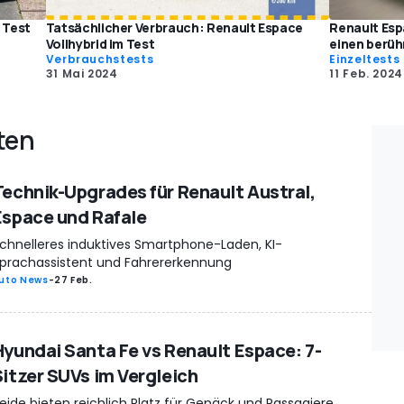
 Test
Tatsächlicher Verbrauch: Renault Espace
Renault Esp
Vollhybrid im Test
einen berü
Verbrauchstests
Einzeltests
31 Mai 2024
11 Feb. 2024
ten
Technik-Upgrades für Renault Austral,
Espace und Rafale
chnelleres induktives Smartphone-Laden, KI-
prachassistent und Fahrererkennung
uto News
-
27 Feb.
Hyundai Santa Fe vs Renault Espace: 7-
Sitzer SUVs im Vergleich
eide bieten reichlich Platz für Gepäck und Passagiere,