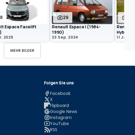
18
29
34
lt Espace Facelift
Renault Espace I (1984-
Renault 
)
1990)
Hybrid 2
r. 2025
23 Sep. 2024
11 Jan. 
MEHR BILDER
Folgen Sie uns
Facebook
X
Flipboard
Google News
Instagram
YouTube
RSS