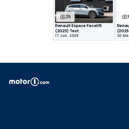
25
Renault Espace Facelift
Renau
(2025) Test
(2025
17 Jun. 2025
20 Mä