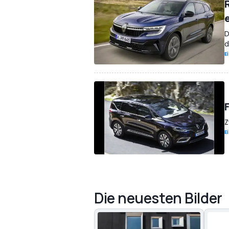
D
d
E
Z
E
Die neuesten Bilder