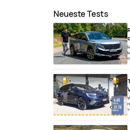
Neueste Tests
M
M
E
W
r
V