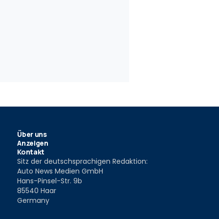
33
54
Espace E-Tech Full
Renault Espace F1 (1994)
Renault Es
00 (2024) im Test
2024
14 Apr. 2023
28 Mär. 202
Über uns
Anzeigen
Kontakt
Sitz der deutschsprachigen Redaktion:
Auto News Medien GmbH
Hans-Pinsel-Str. 9b
85540 Haar
Germany