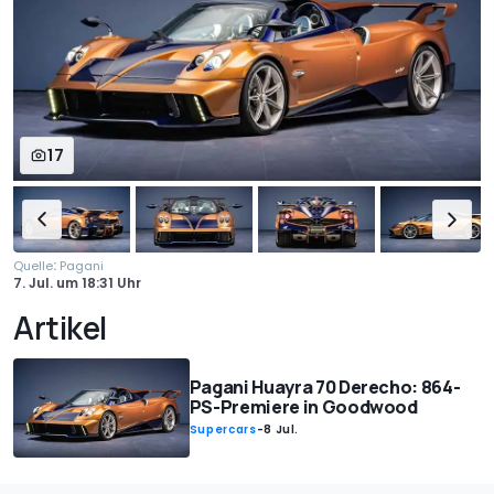
17
:
Quelle
Pagani
7. Jul.
um
18:31 Uhr
Artikel
Pagani Huayra 70 Derecho: 864-
PS-Premiere in Goodwood
Supercars
-
8 Jul.