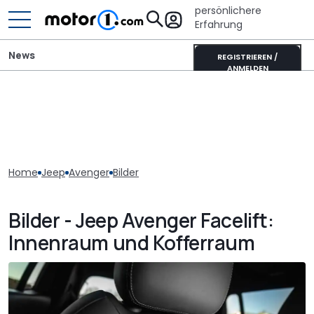
persönlichere
Erfahrung
News
REGISTRIEREN /
ANMELDEN
Home
Jeep
Avenger
Bilder
Bilder - Jeep Avenger Facelift:
Innenraum und Kofferraum