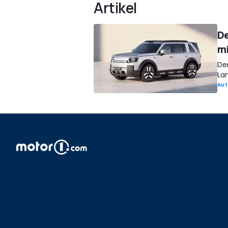
Artikel
De
m
Der
La
Aut