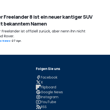
r Freelander 8 ist ein neuer kantiger SUV
it bekanntem Namen
 Freelander ist offiziell zurück, aber nenn ihn nicht
nd Rover.
o News
-
27 Apr.
Folgen Sie uns
Facebook
X
Flipboard
Google News
Instagram
YouTube
RSS