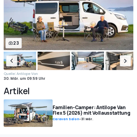
23
:
Quelle
Antilope Van
30. Mär.
um
09:59 Uhr
Artikel
Familien-Camper: Antilope Van
Flex 5 (2026) mit Vollausstattung
Caravan Salon
-
31 Mär.