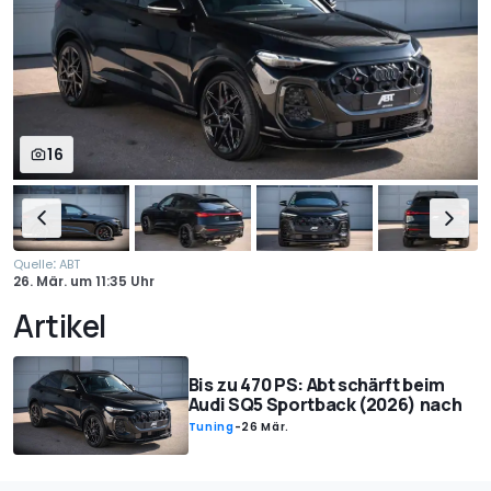
16
:
Quelle
ABT
26. Mär.
um
11:35 Uhr
Artikel
Bis zu 470 PS: Abt schärft beim
Audi SQ5 Sportback (2026) nach
Tuning
-
26 Mär.