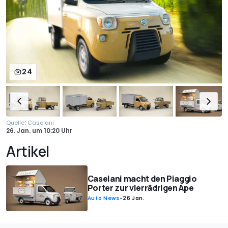
24
:
Quelle
Caselani
26. Jan.
um
10:20 Uhr
Artikel
Caselani macht den Piaggio
Porter zur vierrädrigen Ape
Auto News
-
26 Jan.