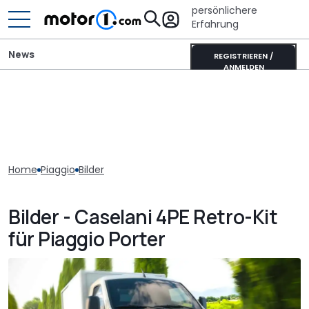
persönlichere
Erfahrung
News
REGISTRIEREN /
ANMELDEN
Home
Piaggio
Bilder
Bilder - Caselani 4PE Retro-Kit
für Piaggio Porter