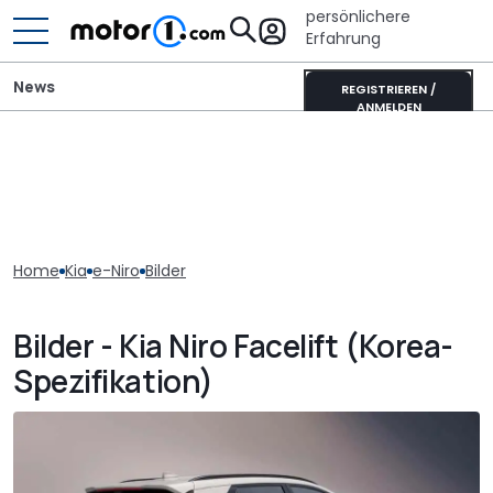
persönlichere
Erfahrung
News
REGISTRIEREN /
ANMELDEN
Home
Kia
e-Niro
Bilder
Bilder - Kia Niro Facelift (Korea-
Spezifikation)