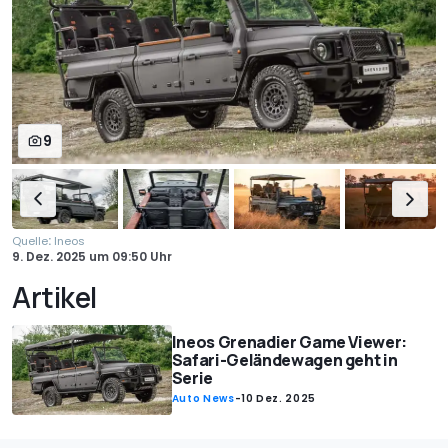
9
:
Quelle
Ineos
9. Dez. 2025
um
09:50 Uhr
Artikel
Ineos Grenadier Game Viewer:
Safari-Geländewagen geht in
Serie
Auto News
-
10 Dez. 2025