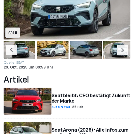
19
:
Quelle
SEAT
29. Okt. 2025
um
09:59 Uhr
Artikel
Seat bleibt: CEO bestätigt Zukunft
der Marke
Auto News
-
25 Feb.
Seat Arona (2026): Alle Infos zum