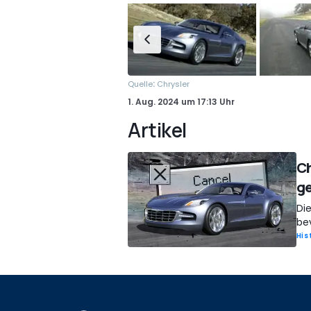
:
Quelle
Chrysler
1. Aug. 2024
um
17:13 Uhr
Artikel
Ch
g
Die
bev
His