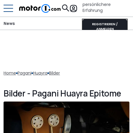
persönlichere
Erfahrung
News
REGISTRIEREN /
ANMELDEN
Home
Pagani
Huayra
Bilder
Bilder - Pagani Huayra Epitome