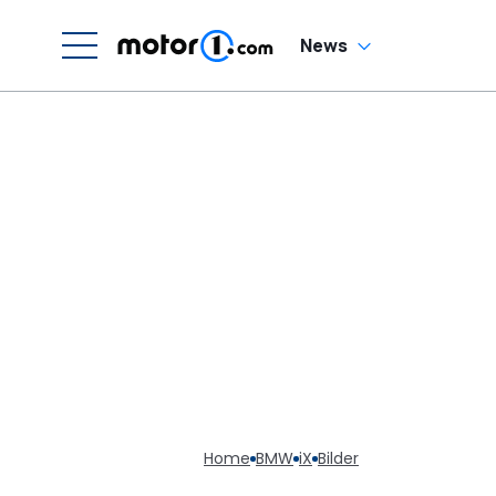
News
Home
BMW
iX
Bilder