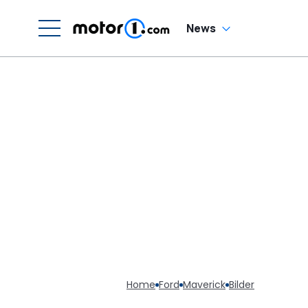
News
Home
Ford
Maverick
Bilder