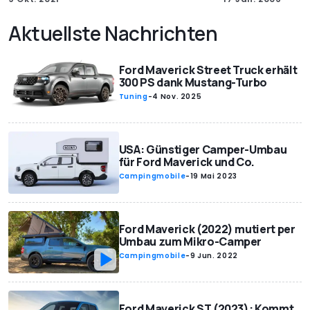
Aktuellste Nachrichten
Ford Maverick Street Truck erhält
300 PS dank Mustang-Turbo
Tuning
-
4 Nov. 2025
USA: Günstiger Camper-Umbau
für Ford Maverick und Co.
Campingmobile
-
19 Mai 2023
Ford Maverick (2022) mutiert per
Umbau zum Mikro-Camper
Campingmobile
-
9 Jun. 2022
Ford Maverick ST (2023): Kommt