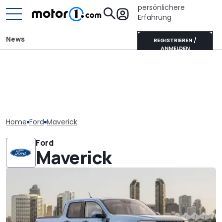
persönlichere
Erfahrung
News
REGISTRIEREN /
ANMELDEN
Home
Ford
Maverick
Ford
Maverick