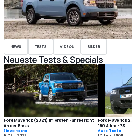
NEWS
TESTS
VIDEOS
BILDER
Neueste Tests & Specials
Ford Maverick (2021) im ersten Fahrbericht:
Ford Maverick 2.3
An der Basis
150 Allrad-PS
Einzeltests
Auto Tests
9 Okt. 2021
17 Jan. 2006