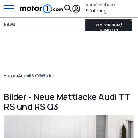
persönlichere
Erfahrung
News
REGISTRIEREN /
ANMELDEN
Home
Audi
RS Q3
Bilder
Bilder - Neue Mattlacke Audi TT
RS und RS Q3