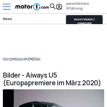
persönlichere
Erfahrung
News
REGISTRIEREN /
ANMELDEN
Home
Aiways
U5
Bilder
Bilder - Aiways U5
(Europapremiere im März 2020)