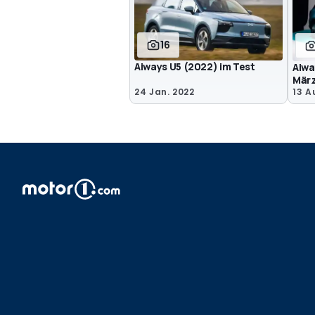
16
Aiways U5 (2022) im Test
Aiwa
Mär
24 Jan. 2022
13 A