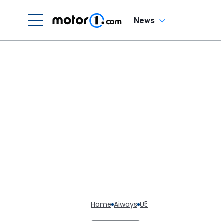
News
Home
Aiways
U5