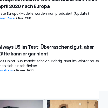
April 2020 nach Europa
rste Europa-Modelle wurden nun produziert (Update)
reen Cars
-
2 Dez. 2019
Aiways U5 im Test: Überraschend gut, aber
älte kann er gar nicht
as China-SUV macht sehr viel richtig, aber im Winter muss
an sich einschränken
inzeltests
-
30 Jan. 2022