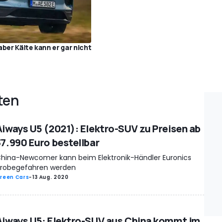
ber Kälte kann er gar nicht
ten
Aiways U5 (2021): Elektro-SUV zu Preisen ab
37.990 Euro bestellbar
hina-Newcomer kann beim Elektronik-Händler Euronics
robegefahren werden
reen Cars
-
13 Aug. 2020
Aiways U5: Elektro-SUV aus China kommt im