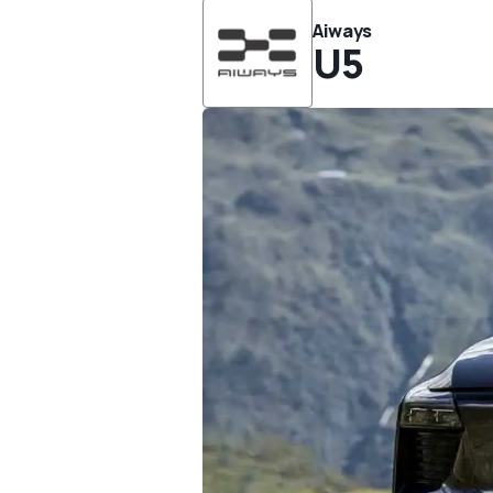
Aiways
U5