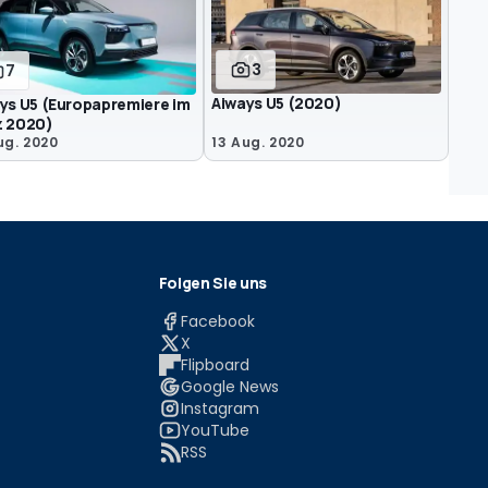
3
7
Aiways U5 (2020)
ys U5 (Europapremiere im
z 2020)
ug. 2020
13 Aug. 2020
Folgen Sie uns
Facebook
X
Flipboard
Google News
Instagram
YouTube
RSS