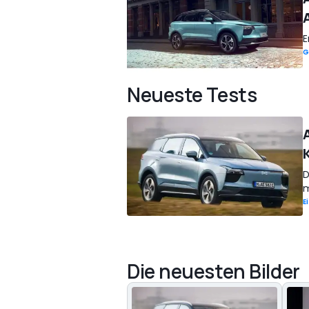
E
G
Neueste Tests
K
D
m
E
Die neuesten Bilder