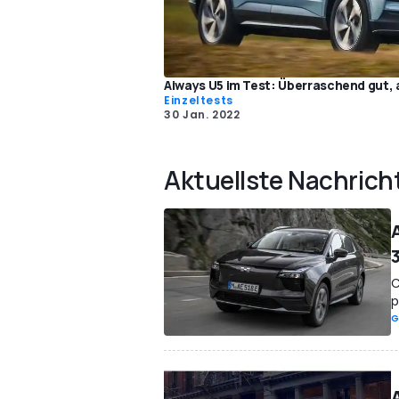
Aiways U5 im Test: Überraschend gut, a
Einzeltests
30 Jan. 2022
Aktuellste Nachrich
C
p
G