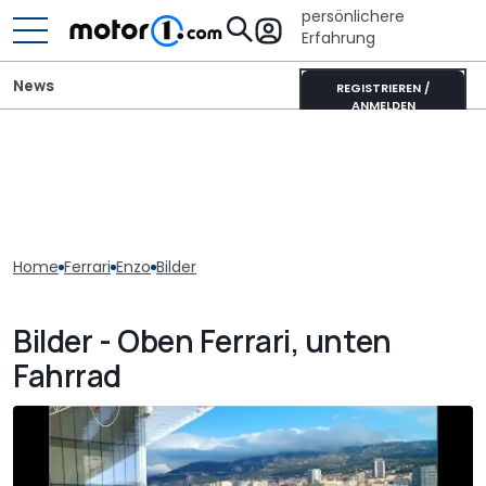
persönlichere
Erfahrung
News
REGISTRIEREN /
ANMELDEN
Home
Ferrari
Enzo
Bilder
Bilder - Oben Ferrari, unten
Fahrrad