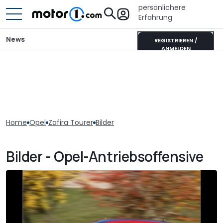
persönlichere
Erfahrung
News
REGISTRIEREN /
ANMELDEN
Home
Opel
Zafira Tourer
Bilder
Bilder - Opel-Antriebsoffensive