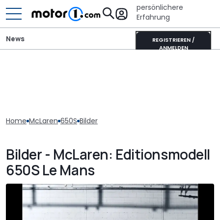
persönlichere
Erfahrung
News
REGISTRIEREN /
ANMELDEN
Home
McLaren
650S
Bilder
Bilder - McLaren: Editionsmodell
650S Le Mans