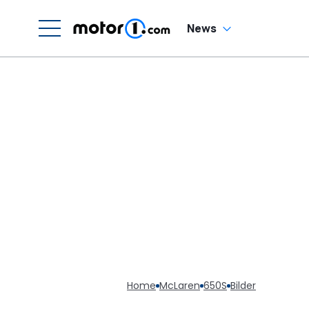
News
Home
McLaren
650S
Bilder