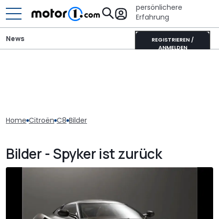
persönlichere
Erfahrung
News
REGISTRIEREN /
ANMELDEN
Home
Citroën
C8
Bilder
Bilder - Spyker ist zurück