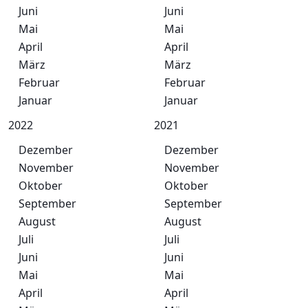
Juni
Juni
Mai
Mai
April
April
März
März
Februar
Februar
Januar
Januar
2022
2021
Dezember
Dezember
November
November
Oktober
Oktober
September
September
August
August
Juli
Juli
Juni
Juni
Mai
Mai
April
April