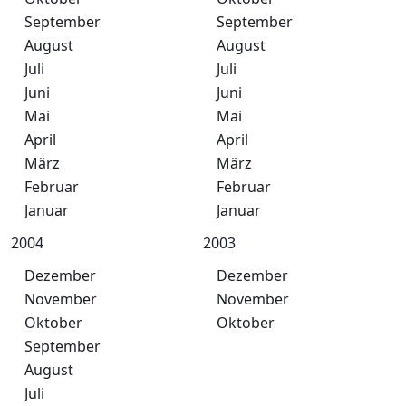
September
September
August
August
Juli
Juli
Juni
Juni
Mai
Mai
April
April
März
März
Februar
Februar
Januar
Januar
2004
2003
Dezember
Dezember
November
November
Oktober
Oktober
September
August
Juli