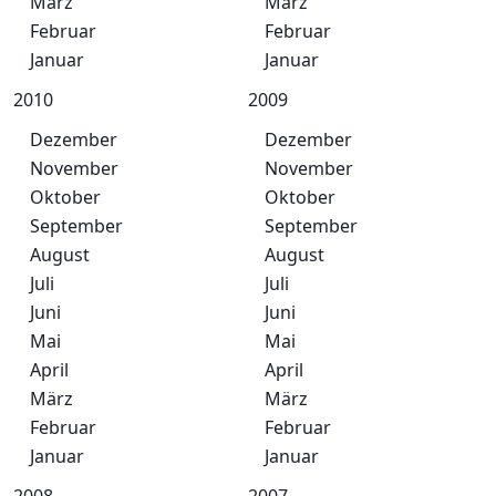
März
März
Februar
Februar
Januar
Januar
2010
2009
Dezember
Dezember
November
November
Oktober
Oktober
September
September
August
August
Juli
Juli
Juni
Juni
Mai
Mai
April
April
März
März
Februar
Februar
Januar
Januar