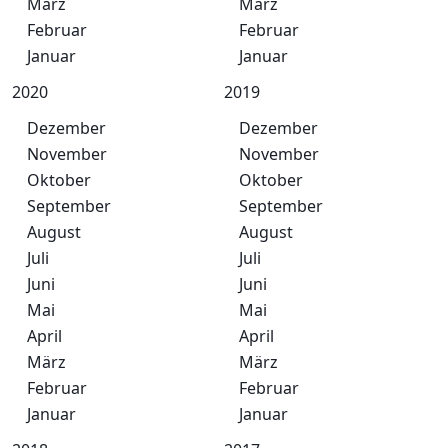
März
März
Februar
Februar
Januar
Januar
2020
2019
Dezember
Dezember
November
November
Oktober
Oktober
September
September
August
August
Juli
Juli
Juni
Juni
Mai
Mai
April
April
März
März
Februar
Februar
Januar
Januar