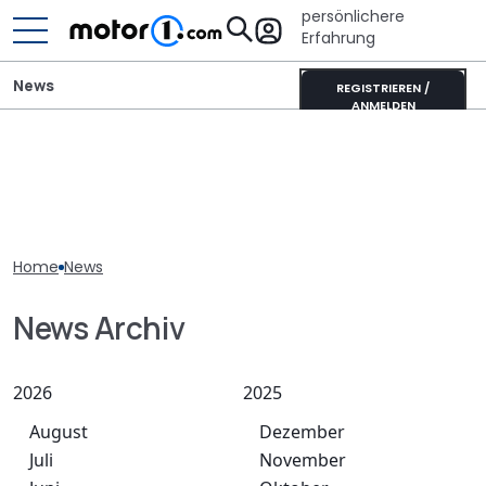
persönlichere
Erfahrung
News
REGISTRIEREN /
ANMELDEN
Home
News
News Archiv
2026
2025
August
Dezember
Juli
November