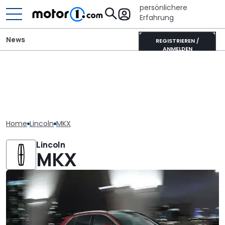
persönlichere
Erfahrung
News
REGISTRIEREN /
ANMELDEN
Home
Lincoln
MKX
Lincoln
MKX