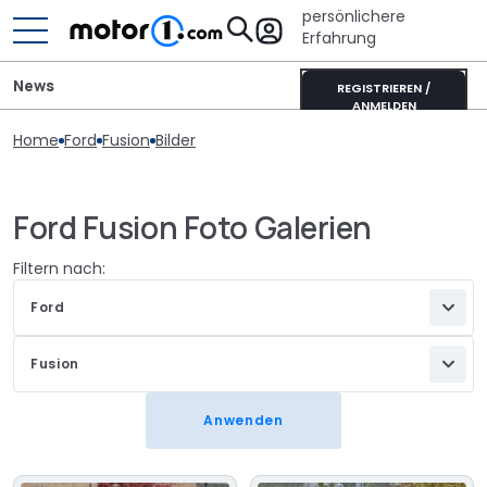
persönlichere
Erfahrung
News
REGISTRIEREN /
ANMELDEN
Home
Ford
Fusion
Bilder
Ford Fusion Foto Galerien
Filtern nach:
Ford
Fusion