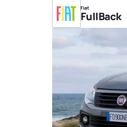
Fiat
FullBack