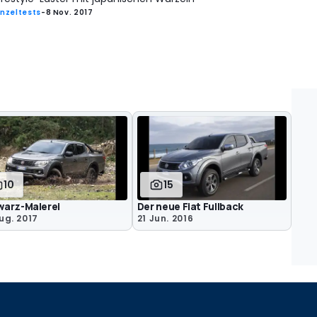
inzeltests
-
8 Nov. 2017
10
15
arz-Malerei
Der neue Fiat Fullback
ug. 2017
21 Jun. 2016