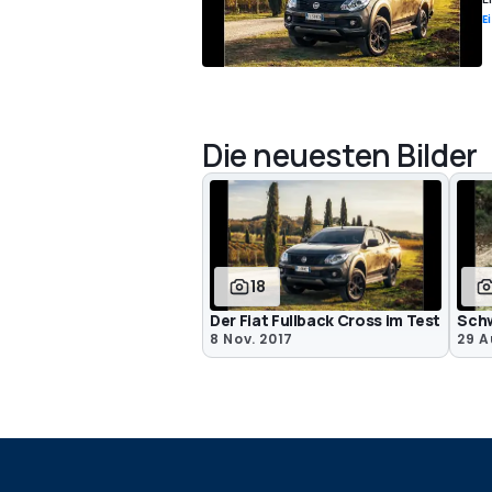
E
Die neuesten Bilder
18
Der Fiat Fullback Cross im Test
Schw
8 Nov. 2017
29 A