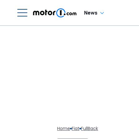
News
Home
Fiat
FullBack